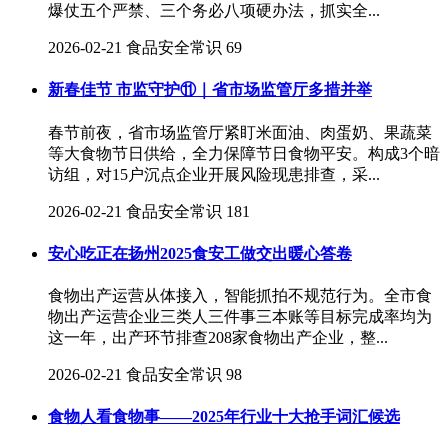
爆仗五个严禁、三个务必八项硬办法，抓实全...
2026-02-21
食品安全常识
69
新春佳节 市监守护⑪｜省市场监管厅多措并举
春节前夜，省市场监管厅紧盯米面油、肉蛋奶、果蔬菜
等大食物节日供给，全力保障节日食物平安。构成3个暗
访组，对15户沉点企业开展风险现患排查，采...
2026-02-21
食品安全常识
181
安心吃正在扬州2025食安工做交出暖心答卷
食物出产运营从体接入，智能抓拍不规范行为。全市食
物出产运营企业三类人三件事三本账等目标完成率均为
这一年，出产环节排查208家食物出产企业，整...
2026-02-21
食品安全常识
98
食物人看食物事——2025年行业十大抢手词汇候选