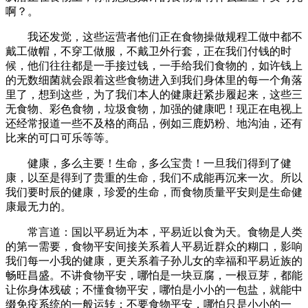
啊？。
我还发觉，这些运营者他们正在食物操做规程工做中都不
戴工做帽，不穿工做服，不戴卫外行套，正在我们付钱的时
候，他们往往都是一手接过钱，一手给我们食物的，如许钱上
的无数细菌就会跟着这些食物进入到我们身体里的每一个角落
里了，想到这些，为了我们本人的健康赶紧步履起来，这些三
无食物、彩色食物，垃圾食物，加强的健康吧！现正在电视上
还经常报道一些不及格的商品，例如三鹿奶粉、地沟油，还有
比来的可口可乐等等。
健康，多么主要！生命，多么宝贵！一旦我们得到了健
康，以至是得到了贵重的生命，我们不成能再沉来一次。所以
我们要时辰的健康，珍爱的生命，而食物质量平安则是生命健
康最无力的。
常言道：国以平易近为本，平易近以食为天。食物是人类
的第一需要，食物平安间接关系着人平易近群众的糊口，影响
我们每一小我的健康，更关系着子孙儿女的幸福和平易近族的
畅旺昌盛。不讲食物平安，哪怕是一块豆腐，一根豆芽，都能
让你身体残破；不懂食物平安，哪怕是小小的一包盐，就能中
缀免疫系统的一般运转；不要食物平安，哪怕只是小小的一